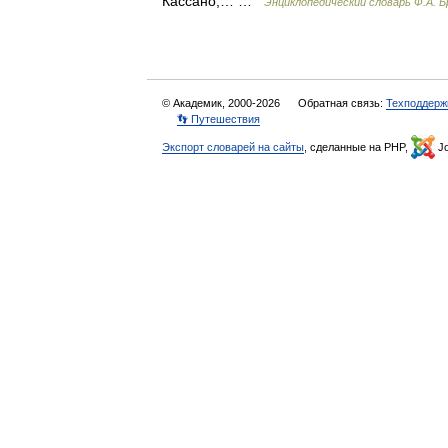
Кассано,… …
Энциклопедический словарь Ф.А. Б
© Академик, 2000-2026
Обратная связь:
Техподдерж
👣 Путешествия
Экспорт словарей на сайты
, сделанные на PHP,
Jo