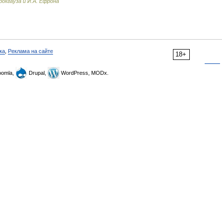
рокгауза и И.А. Ефрона
ка
,
Реклама на сайте
18+
omla,
Drupal,
WordPress, MODx.