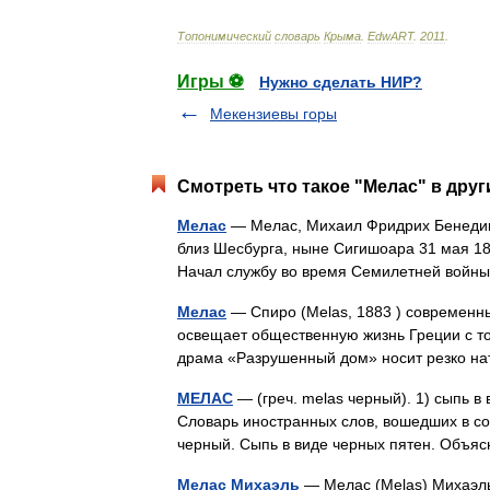
Топонимический
словарь
Крыма
.
EdwART
.
2011
.
Игры ⚽
Нужно сделать НИР?
Мекензиевы горы
Смотреть что такое "Мелас" в друг
Мелас
— Мелас, Михаил Фридрих Бенедикт
близ Шесбурга, ныне Сигишоара 31 мая 18
Начал службу во время Семилетней вой
Мелас
— Спиро (Melas, 1883 ) современны
освещает общественную жизнь Греции с то
драма «Разрушенный дом» носит резко 
МЕЛАС
— (греч. melas черный). 1) сыпь в 
Словарь иностранных слов, вошедших в сос
черный. Сыпь в виде черных пятен. Об
Мелас Михаэль
— Мелас (Melas) Михаэль 