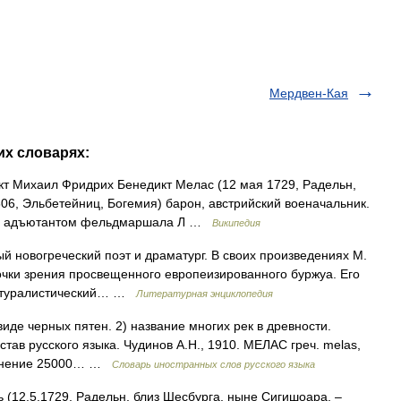
Мердвен-Кая
их словарях:
 Михаил Фридрих Бенедикт Мелас (12 мая 1729, Радельн,
06, Эльбетейниц, Богемия) барон, австрийский военачальник.
ны адъютантом фельдмаршала Л …
Википедия
й новогреческий поэт и драматург. В своих произведениях М.
чки зрения просвещенного европеизированного буржуа. Его
натуралистический… …
Литературная энциклопедия
виде черных пятен. 2) название многих рек в древности.
тав русского языка. Чудинов А.Н., 1910. МЕЛАС греч. melas,
ъяснение 25000… …
Словарь иностранных слов русского языка
(12.5.1729, Радельн, близ Шесбурга, ныне Сигишоара, ‒