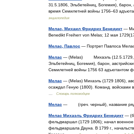
31.5.1806, Эльбетейниц, Богемия), барон
время Семилетней войны 1756‒63 адъю
энциклопедия
Мелас, Михаил Фридрих Бенедикт
— Мих
Benedikt Freiherr von Melas; 12 мая 172
Мелас, Павлос
— Портрет Павлоса Мела
Мелас
— (Melas) Михаэль (12.5.1729, Ра
Эльбетейниц, Богемия), барон, австрийск
Семилетней войны 1756 63 адъютантом
Мелас
— (Melas) Михаэль (1729 1806), авс
осаждал Геную (1800). Команд. войсками в
…
Словарь полководцев
Мелас
— (греч. черный), название ряда
Мелас Михаэль Фридрих Бенедикт
— (ба
фельдмаршал (1729 1806); начал военное
фельдмаршала Дауна. В 1799 г., начальст