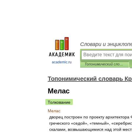
Словари и энциклоп
academic.ru
Топонимический словарь Крыма
Топонимический словарь К
Мелас
Толкование
Мелас
дворец
построен
по
проекту
архитектора
греческого
«
седой
», «
темный
», «
серебри
скалами
,
возвышающимися
над
этой
мест