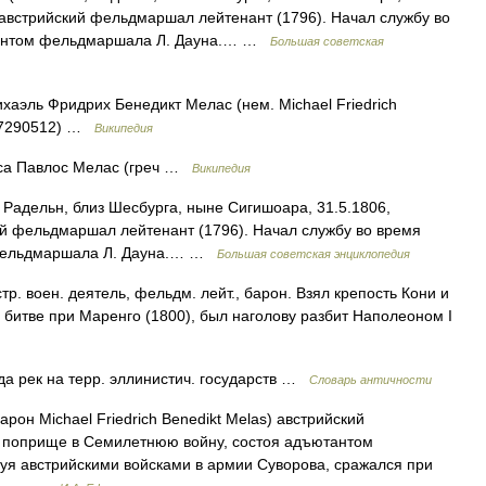
, австрийский фельдмаршал лейтенант (1796). Начал службу во
тантом фельдмаршала Л. Дауна.… …
Большая советская
аэль Фридрих Бенедикт Мелас (нем. Michael Friedrich
9(17290512) …
Википедия
са Павлос Мелас (греч …
Википедия
дельн, близ Шесбурга, ныне Сигишоара, 31.5.1806,
ий фельдмаршал лейтенант (1796). Начал службу во время
 фельдмаршала Л. Дауна.… …
Большая советская энциклопедия
тр. воен. деятель, фельдм. лейт., барон. Взял крепость Кони и
 битве при Маренго (1800), был наголову разбит Наполеоном I
 рек на терр. эллинистич. государств …
Словарь античности
рон Michael Friedrich Benedikt Melas) австрийский
 поприще в Семилетнюю войну, состоя адъютантом
вуя австрийскими войсками в армии Суворова, сражался при