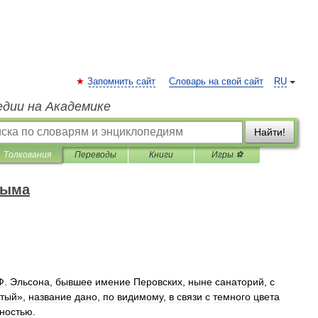
Запомнить сайт
Словарь на свой сайт
RU
едии на Академике
Найти!
Толкования
Переводы
Книги
Игры ⚽
рыма
Ф
.
Эльсона
,
бывшее
имение
Перовских
,
ныне
санаторий
,
с
стый
»,
название
дано
,
по
видимому
,
в
связи
с
темного
цвета
ностью
.